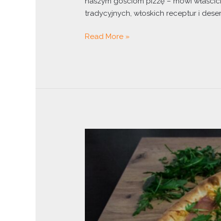
naszym gościom pizzę – mówi właścicie
tradycyjnych, włoskich receptur i deser
Read More »
Dlaczego
pizza
jest
okrągła?