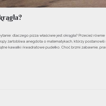
okrągła?
pytanie: dlaczego pizza właściwie jest okrągła? Przecież rów
 krąży żartobliwa anegdota o matematykach, którzy postanowili 
kątne kawałki i kwadratowe pudełko. Choć brzmi zabawnie, pra