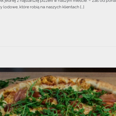
l jednej z najstarszej pizzerii w naszym mieście. – Zaś od pon
y lodowe, które robią na naszych klientach […]