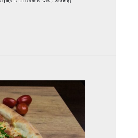
ad pięciu lat robimy kawę według