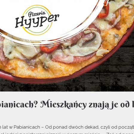
anicach? Mieszkańcy znają je od l
0 lat w Pabianicach – Od ponad dwóch dekad, czyli od początk