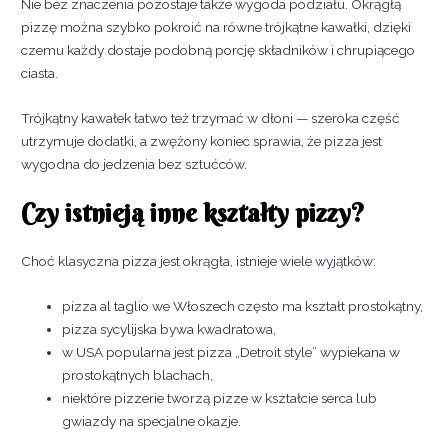
Nie bez znaczenia pozostaje także wygoda podziału. Okrągłą
pizzę można szybko pokroić na równe trójkątne kawałki, dzięki
czemu każdy dostaje podobną porcję składników i chrupiącego
ciasta.
Trójkątny kawałek łatwo też trzymać w dłoni — szeroka część
utrzymuje dodatki, a zwężony koniec sprawia, że pizza jest
wygodna do jedzenia bez sztućców.
Czy istnieją inne kształty pizzy?
Choć klasyczna pizza jest okrągła, istnieje wiele wyjątków:
pizza al taglio we Włoszech często ma kształt prostokątny,
pizza sycylijska bywa kwadratowa,
w USA popularna jest pizza „Detroit style” wypiekana w
prostokątnych blachach,
niektóre pizzerie tworzą pizze w kształcie serca lub
gwiazdy na specjalne okazje.