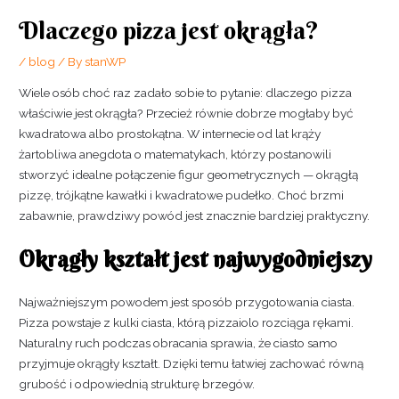
Dlaczego pizza jest okrągła?
/
blog
/ By
stanWP
Wiele osób choć raz zadało sobie to pytanie: dlaczego pizza
właściwie jest okrągła? Przecież równie dobrze mogłaby być
kwadratowa albo prostokątna. W internecie od lat krąży
żartobliwa anegdota o matematykach, którzy postanowili
stworzyć idealne połączenie figur geometrycznych — okrągłą
pizzę, trójkątne kawałki i kwadratowe pudełko. Choć brzmi
zabawnie, prawdziwy powód jest znacznie bardziej praktyczny.
Okrągły kształt jest najwygodniejszy
Najważniejszym powodem jest sposób przygotowania ciasta.
Pizza powstaje z kulki ciasta, którą pizzaiolo rozciąga rękami.
Naturalny ruch podczas obracania sprawia, że ciasto samo
przyjmuje okrągły kształt. Dzięki temu łatwiej zachować równą
grubość i odpowiednią strukturę brzegów.