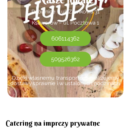
Pabianice – ul. Zamkowa 31
Ksawerów – ul. Pocztowa 1
606114362
509526362
Dzięki własnemu transportowi realizujemy
dostawy sprawnie i w ustalonych godzinach.
Catering na imprezy prywatne