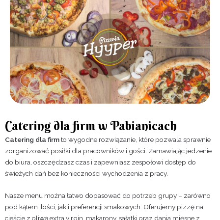
Catering dla firm w Pabianicach
Catering dla firm
to wygodne rozwiązanie, które pozwala sprawnie
zorganizować posiłki dla pracowników i gości. Zamawiając jedzenie
do biura, oszczędzasz czas i zapewniasz zespołowi dostęp do
świeżych dań bez konieczności wychodzenia z pracy.
Nasze menu można łatwo dopasować do potrzeb grupy – zarówno
pod kątem ilości, jak i preferencji smakowych. Oferujemy pizzę na
cieście z oliwą extra virgin, makarony, sałatki oraz dania mięsne z