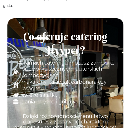
grilla.
Co oferuje catering
Hyyper?
W ramach cateringu możesz zamówić:
pizzę w klasycznych i autorskich
kompozycjach,
makarony, takie jak carbonara czy
lasagne,
świeże sałatki,
dania mięsne i grillowane.
Dzięki różnorodności menu łatwo
dopasujesz zestaw do charakteru
spotkania – od codziennych lunchów po