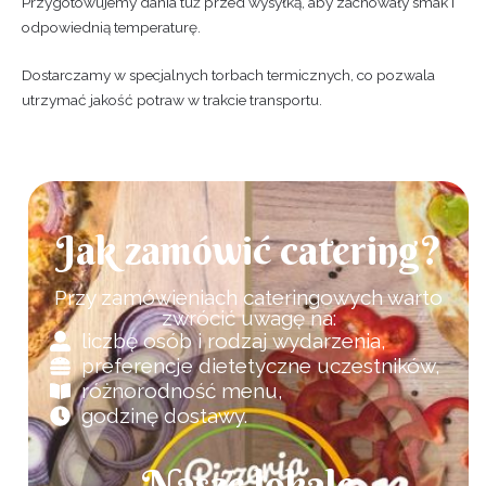
Przygotowujemy dania tuż przed wysyłką, aby zachowały smak i
odpowiednią temperaturę.
Dostarczamy w specjalnych torbach termicznych, co pozwala
utrzymać jakość potraw w trakcie transportu.
Jak zamówić catering?
Przy zamówieniach cateringowych warto
zwrócić uwagę na:
liczbę osób i rodzaj wydarzenia,
preferencje dietetyczne uczestników,
różnorodność menu,
godzinę dostawy.
Nasze lokale