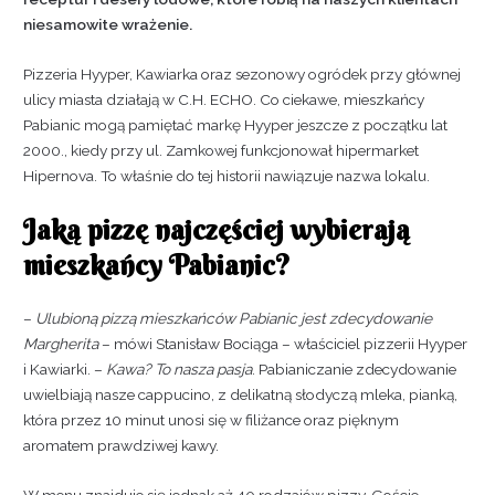
niesamowite wrażenie.
Pizzeria Hyyper, Kawiarka oraz sezonowy ogródek przy głównej
ulicy miasta
działają w
C.H. ECHO. Co ciekawe,
mieszkańcy
Pabianic mogą pamiętać
markę Hyyper jeszcze z początku l
at
2000., kiedy przy
ul. Zamkowej
funkcjonował
hipermarket
Hipernova.
To właśnie do tej historii nawiązuje nazwa lokalu.
Jaką pizzę najczęściej wybierają
mieszkańcy Pabianic?
–
Ulubioną pizzą mieszkańców Pabianic jest zdecydowanie
Margherita
– mówi Stanisław Bociąga – właściciel pizzerii Hyyper
i Kawiarki. –
Kawa? To nasza pasja
. Pabianiczanie zdecydowanie
uwielbiają nasze cappucino, z delikatną słodyczą mleka, pianką,
która przez 10 minut unosi się w filiżance oraz pięknym
aromatem prawdziwej kawy.
W menu znajduje się jednak aż 40 rodzajów pizzy. Goście