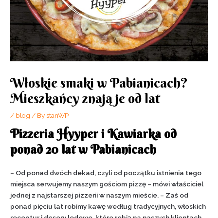
Włoskie smaki w Pabianicach?
Mieszkańcy znają je od lat
/
blog
/ By
stanWP
Pizzeria Hyyper i Kawiarka od
ponad 20 lat w Pabianicach
–
Od ponad dwóch dekad, czyli od początku istnienia tego
miejsca serwujemy naszym gościom pizzę – mówi właściciel
jednej z najstarszej pizzerii w naszym mieście. – Zaś od
ponad pięciu lat robimy kawę według tradycyjnych, włoskich
receptur i desery lodowe, które robią na naszych klientach