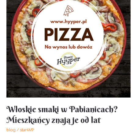
Mieszkańcy
znają
je
od
lat
Włoskie smaki w Pabianicach?
Mieszkańcy znają je od lat
blog
/
stanWP