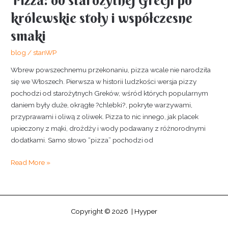
Pizza: od starożytnej Grecji po
od
królewskie stoły i współczesne
starożytnej
smaki
Grecji
po
blog
/
stanWP
królewskie
stoły
Wbrew powszechnemu przekonaniu, pizza wcale nie narodziła
i
się we Włoszech. Pierwsza w historii ludzkości wersja pizzy
współczesne
pochodzi od starożytnych Greków, wśród których popularnym
smaki
daniem były duże, okrągłe ?chlebki?, pokryte warzywami,
przyprawami i oliwą z oliwek. Pizza to nic innego, jak placek
upieczony z mąki, drożdży i wody podawany z różnorodnymi
dodatkami. Samo słowo “pizza” pochodzi od
Read More »
Copyright © 2026 | Hyyper