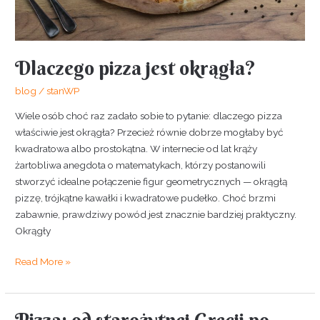
Dlaczego pizza jest okrągła?
blog
/
stanWP
Wiele osób choć raz zadało sobie to pytanie: dlaczego pizza
właściwie jest okrągła? Przecież równie dobrze mogłaby być
kwadratowa albo prostokątna. W internecie od lat krąży
żartobliwa anegdota o matematykach, którzy postanowili
stworzyć idealne połączenie figur geometrycznych — okrągłą
pizzę, trójkątne kawałki i kwadratowe pudełko. Choć brzmi
zabawnie, prawdziwy powód jest znacznie bardziej praktyczny.
Okrągły
Read More »
Pizza: