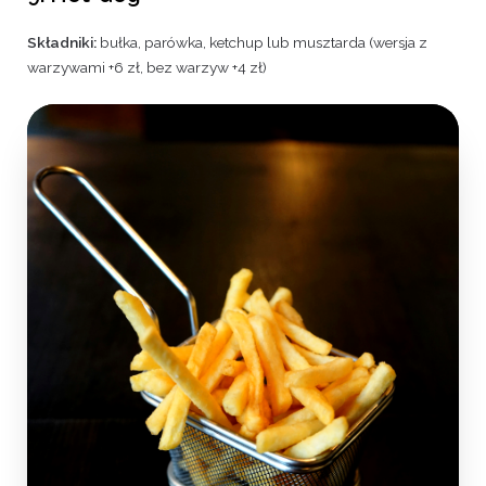
Składniki:
bułka, parówka, ketchup lub musztarda (wersja z
warzywami +6 zł, bez warzyw +4 zł)