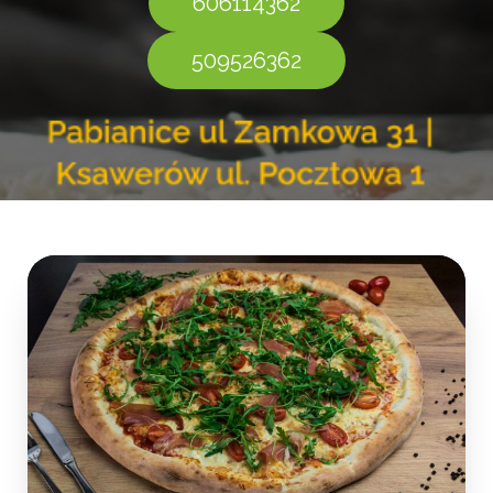
606114362
509526362