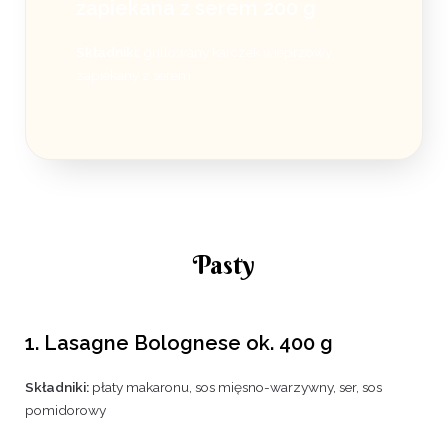
zapiekana z serem 200 g
Składniki:
grillowany karczek wieprzowy
zapiekany z serem
Pasty
1. Lasagne Bolognese ok. 400 g
Składniki:
płaty makaronu, sos mięsno-warzywny, ser, sos
pomidorowy