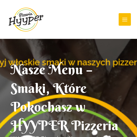
Skip
Main
to
Men
content
Nasze Menu –
Smaki, Które
Pokochasz w
HYYPER Pizzeria