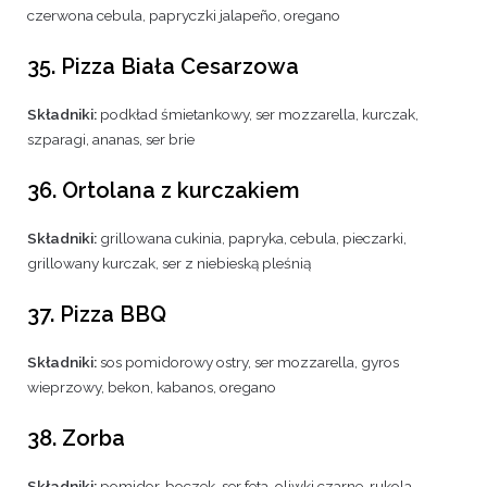
czerwona cebula, papryczki jalapeño, oregano
35. Pizza Biała Cesarzowa
Składniki:
podkład śmietankowy, ser mozzarella, kurczak,
szparagi, ananas, ser brie
36. Ortolana z kurczakiem
Składniki:
grillowana cukinia, papryka, cebula, pieczarki,
grillowany kurczak, ser z niebieską pleśnią
37. Pizza BBQ
Składniki:
sos pomidorowy ostry, ser mozzarella, gyros
wieprzowy, bekon, kabanos, oregano
38. Zorba
Składniki:
pomidor, boczek, ser feta, oliwki czarne, rukola