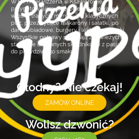
W HYYPER Pizzeria w Ksawerowie
przygotowaliśmy szerokie, inspirowane
włoską tradycją menu — od klasycznych
pizz, przez sycące makarony i sałatki, po
dania obiadowe, burgery i lekkie przekąski.
Wszystkie potrawy powstają ze świeżych,
starannie dobranych składników i z pasją
do prawdziwego smaku.
Głodny? Nie czekaj!
ZAMÓW ONLINE
Wolisz dzwonić?